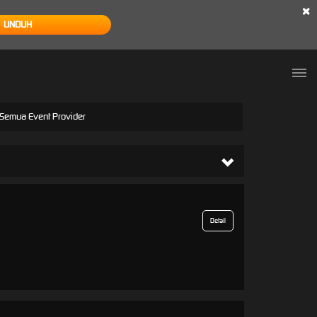
×
UNDUH
Semua Event Provider
Detail