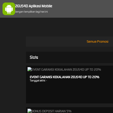
ZEUS4D Aplikasi Mobile
Jangan tampilkan lagi hari ini
Semua Promosi
Slots
EVENT GARANSI KEKALAHAN ZEUS4D UP TO 20%
Tanggal akhir:
-