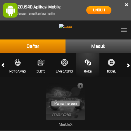
×
ZEUS4D Aplikasi Mobile
UNDUH
Jangan tampilkan lagi hari ini
Daftar
Masuk
HOT GAMES
SLOTS
LIVE CASINO
RACE
TOGEL
OL
i
MarbleX