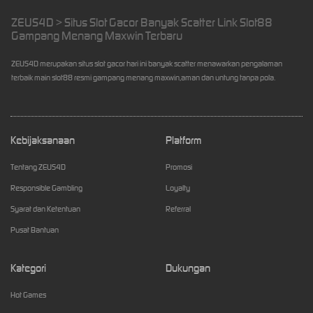
ZEUS4D > Situs Slot Gacor Banyak Scatter Link Slot88
Gampang Menang Maxwin Terbaru
ZEUS4D merupakan situs slot gacor hari ini banyak scatter menawarkan pengalaman
terbaik main slot88 resmi gampang menang maxwin,aman dan untung tanpa pola.
Kebijaksanaan
Platform
Tentang ZEUS4D
Promosi
Responsible Gambling
Loyalty
Syarat dan Ketentuan
Referral
Pusat Bantuan
Kategori
Dukungan
Hot Games