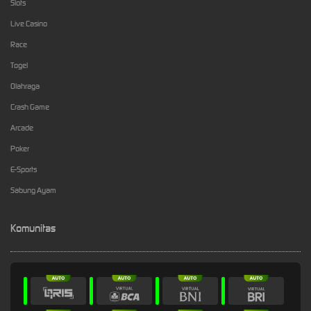
Slots
Live Casino
Race
Togel
Olahraga
Crash Game
Arcade
Poker
E-Sports
Sabung Ayam
Komunitas