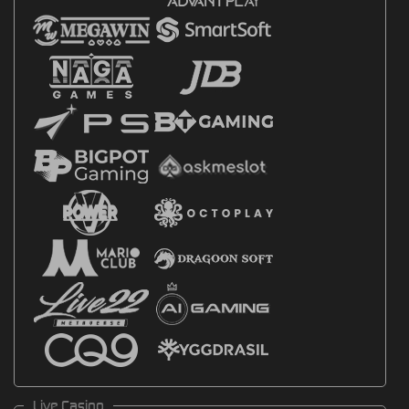
Live Casino