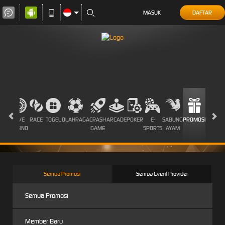
MASUK
DAFTAR
LOTS
LIVE
RACE
TOGEL
OLAHRAGA
CRASH
ARCADE
POKER
E-
SABUNG
PROMOSI
CASINO
GAME
SPORTS
AYAM
Semua Promosi
Semua Event Provider
Semua Promosi
Member Baru