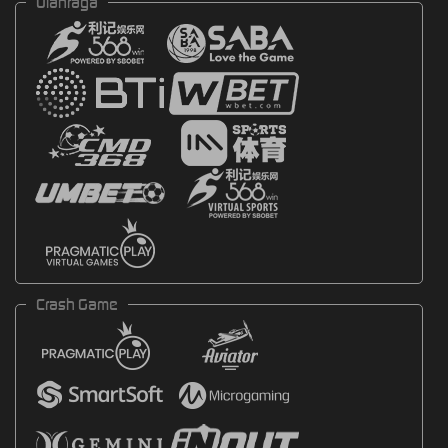
Olahraga
Crash Game