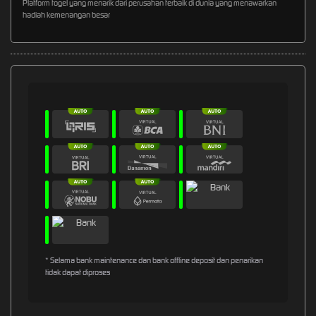
Platform togel yang menarik dari perusahan terbaik di dunia yang menawarkan
hadiah kemenangan besar
* Selama bank maintenance dan bank offline deposit dan penarikan
tidak dapat diproses