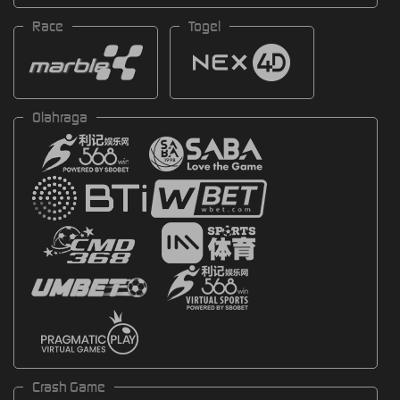
Race
Togel
Olahraga
Crash Game