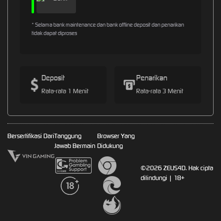
* Selama bank maintenance dan bank offline deposit dan penarikan
tidak dapat diproses
Deposit
Penarikan
Rata-rata 1 Menit
Rata-rata 3 Menit
Bersertifikasi Dari
Tanggung
Browser Yang
Jawab Bermain
Didukung
©2026 ZEUS4D. Hak cipta
dilindungi | 18+