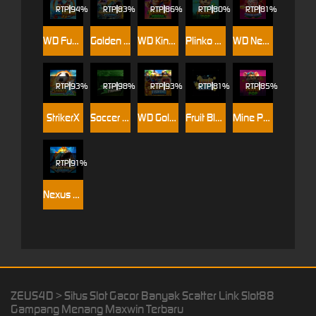
RTP
94%
RTP
83%
RTP
86%
RTP
80%
RTP
81%
WD FuWa Fishing
Golden Tyrant Fishing
WD King Kong Fishing
Plinko Pop
WD Nezha Fishing Legend
RTP
93%
RTP
98%
RTP
93%
RTP
81%
RTP
85%
StrikerX
Soccer Striker
WD Gold Blast Fishing
Fruit Blast
Mine Pop
RTP
91%
Nexus Golden Tyrant
ZEUS4D > Situs Slot Gacor Banyak Scatter Link Slot88
Gampang Menang Maxwin Terbaru