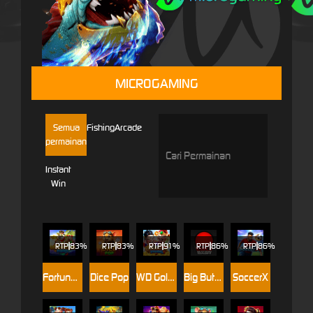
MICROGAMING
Semua
Fishing
Arcade
permainan
Instant
Win
RTP
83%
RTP
83%
RTP
91%
RTP
86%
RTP
86%
Fortune Fishing
Dice Pop
WD Golden Fuwa Fishing
Big Button Bash
SoccerX