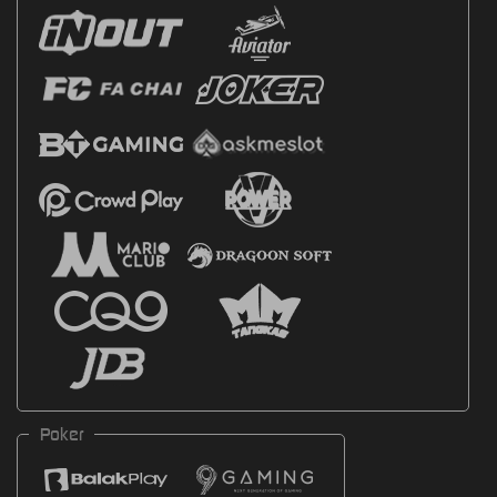
Poker