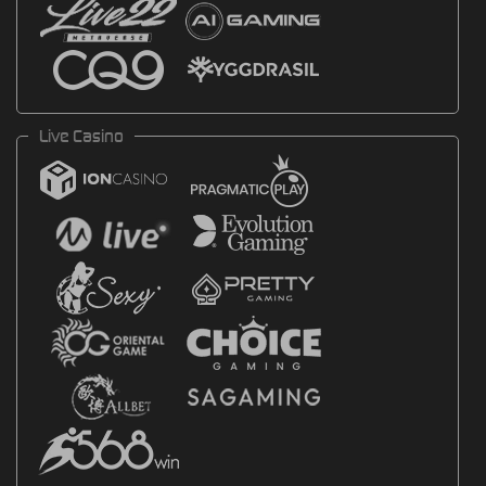
Live Casino