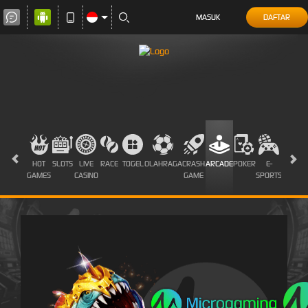
MASUK
DAFTAR
HOT
SLOTS
LIVE
RACE
TOGEL
OLAHRAGA
CRASH
ARCADE
POKER
E-
SABUN
GAMES
CASINO
GAME
SPORTS
AYAM