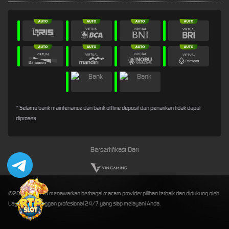
* Selama bank maintenance dan bank offline deposit dan penarikan tidak dapat
diproses
Bersertifikasi Dari
©2026 ZEUS4D menawarkan berbagai macam provider pilihan terbaik dan didukung oleh
Layanan Pelanggan profesional 24/7 yang siap melayani Anda.