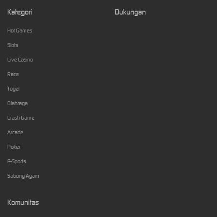
Kategori
Dukungan
Hot Games
Slots
Live Casino
Race
Togel
Olahraga
Crash Game
Arcade
Poker
E-Sports
Sabung Ayam
Komunitas