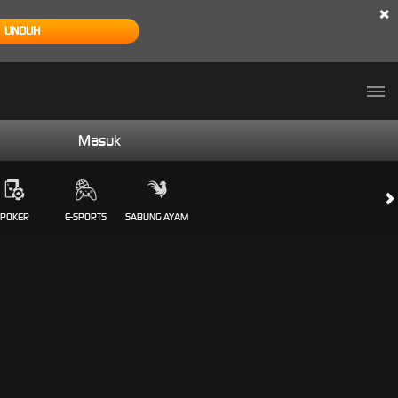
×
UNDUH
Masuk
POKER
E-SPORTS
SABUNG AYAM